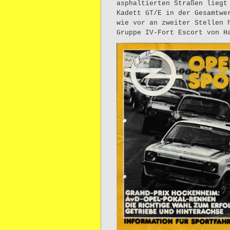
asphaltierten Straßen liegt
Kadett GT/E in der Gesamtwe
wie vor an zweiter Stellen 
Gruppe IV-Fort Escort von H