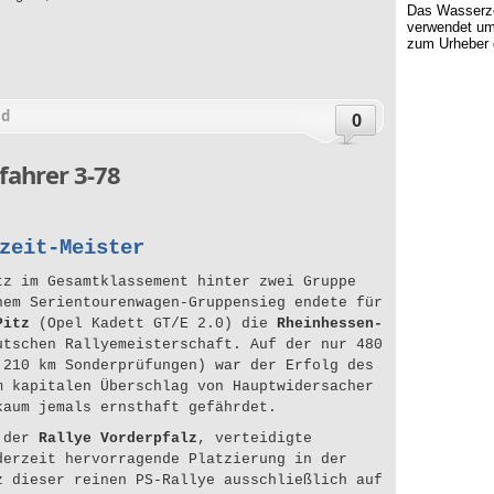
Das Wasserzei
verwendet um
zum Urheber 
ld
0
fahrer 3-78
zeit-Meister
tz im Gesamtklassement hinter zwei Gruppe
nem Serientourenwagen-Gruppensieg endete für
Pitz
(Opel Kadett GT/E 2.0) die
Rheinhessen-
utschen Rallyemeisterschaft. Auf der nur 480
 210 km Sonderprüfungen) war der Erfolg des
m kapitalen Überschlag von Hauptwidersacher
kaum jemals ernsthaft gefährdet.
i der
Rallye Vorderpfalz
, verteidigte
derzeit hervorragende Platzierung in der
z dieser reinen PS-Rallye ausschließlich auf