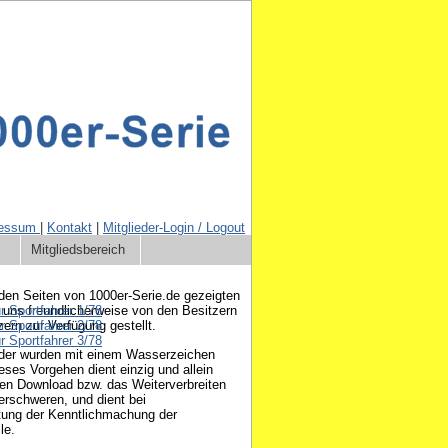
ressum
|
Kontakt
|
Mitglieder-Login / Logout
Mitgliedsbereich
 den Seiten von 1000er-Serie.de gezeigten
ür Sportfahrer 1/78
 uns freundlicherweise von den Besitzern
ür Sportfahrer 2/78
zern zur Verfügung gestellt.
ür Sportfahrer 3/78
lder wurden mit einem Wasserzeichen
ses Vorgehen dient einzig und allein
n Download bzw. das Weiterverbreiten
 erschweren, und dient bei
itung der Kenntlichmachung der
le.