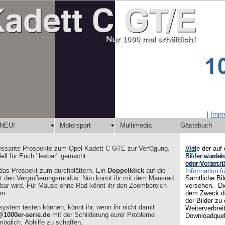
|
Imp
NEU!
Motorsport
Multimedia
Gästebuch
teressante Prospekte zum Opel Kadett C GTE zur Verfügung.
Alle
Viele der auf
ell für Euch "lesbar" gemacht.
Information f
Bilder wurden
Information f
oder Vorbesit
t das Prospekt zum durchblättern. Ein
Doppelklick
auf die
Information f
iert den Vergrößerungsmodus. Nun könnt ihr mit dem Mausrad
Sämtliche Bi
sbar wird. Für Mäuse ohne Rad könnt ihr den Zoombereich
versehen. Die
en.
dem Zweck de
der Bilder zu
ystem testen können, könnt ihr, wenn ihr nicht damit
Weiterverbre
1000er-serie.de
mit der Schilderung eurer Probleme
Downloadquel
öglich, Abhilfe zu schaffen.