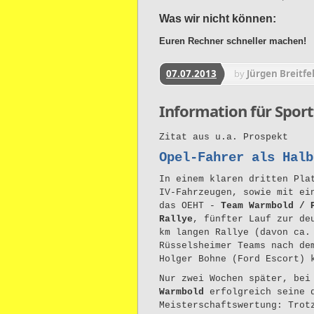
Was wir nicht können:
Euren Rechner schneller machen!
07.07.2013
by
Jürgen Breitfe
Information für Sport
Zitat aus u.a. Prospekt
Opel-Fahrer als Halb
In einem klaren dritten Pla
IV-Fahrzeugen, sowie mit ei
das OEHT -
Team Warmbold / 
Rallye
, fünfter Lauf zur de
km langen Rallye (davon ca.
Rüsselsheimer Teams nach de
Holger Bohne (Ford Escort) 
Nur zwei Wochen später, be
Warmbold
erfolgreich seine 
Meisterschaftswertung: Trot