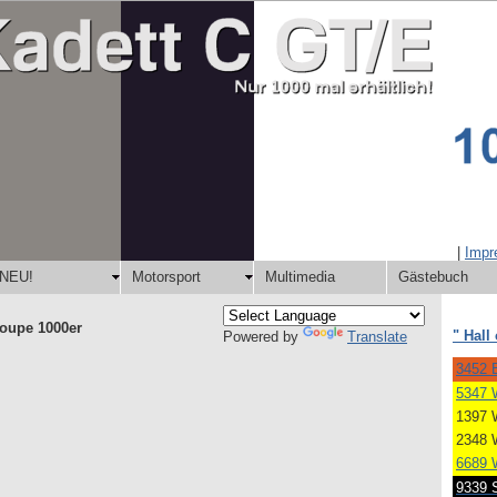
|
Imp
NEU!
Motorsport
Multimedia
Gästebuch
Coupe 1000er
" Hall
Powered by
Translate
3452 B
5347 
1397 
2348 
6689 
9339 