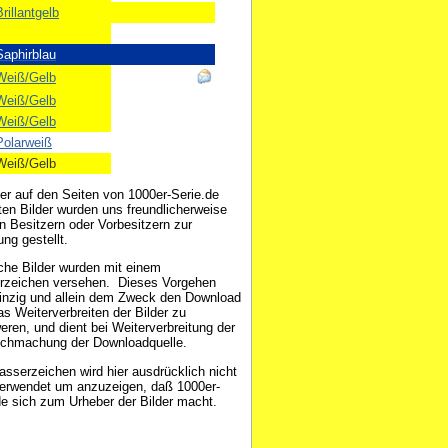
rillantgelb
Saphirblau
Weiß/Gelb
Weiß/Gelb
Weiß/Gelb
Polarweiß
Weiß/Gelb
der auf den Seiten von 1000er-Serie.de
ten Bilder wurden uns freundlicherweise
n Besitzern oder Vorbesitzern zur
ng gestellt.
che Bilder wurden mit einem
zeichen versehen. Dieses Vorgehen
einzig und allein dem Zweck den Download
as Weiterverbreiten der Bilder zu
eren, und dient bei Weiterverbreitung der
ichmachung der Downloadquelle.
sserzeichen wird hier ausdrücklich nicht
erwendet um anzuzeigen, daß 1000er-
de sich zum Urheber der Bilder macht.