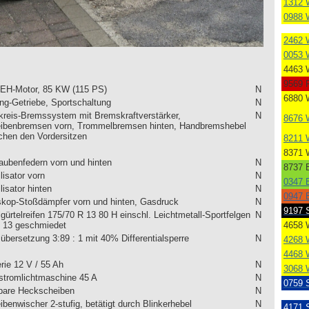
1312 
0988 
2462 
0053 
4463 
9569 
l EH-Motor, 85 KW (115 PS)
N
6880 
ng-Getriebe, Sportschaltung
N
kreis-Bremssystem mit Bremskraftverstärker,
N
8676 
ibenbremsen vorn, Trommelbremsen hinten, Handbremshebel
chen den Vordersitzen
8211 
8371 
aubenfedern vorn und hinten
N
8737 B
lisator vorn
N
0347 B
lisator hinten
N
0947 B
skop-Stoßdämpfer vorn und hinten, Gasdruck
N
9197 
gürtelreifen 175/70 R 13 80 H einschl. Leichtmetall-Sportfelgen
N
x 13 geschmiedet
4658 
übersetzung 3:89 : 1 mit 40% Differentialsperre
N
4268 
4468 
rie 12 V / 55 Ah
N
3068 
stromlichtmaschine 45 A
N
0759 
bare Heckscheiben
N
benwischer 2-stufig, betätigt durch Blinkerhebel
N
4171 