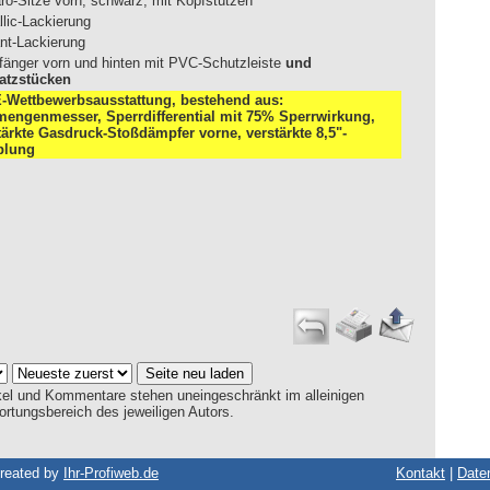
ro-Sitze vorn, schwarz, mit Kopfstützen
llic-Lackierung
ant-Lackierung
fänger vorn und hinten mit PVC-Schutzleiste
und
atzstücken
-Wettbewerbsausstattung, bestehend aus:
mengenmesser, Sperrdifferential mit 75% Sperrwirkung,
tärkte Gasdruck-Stoßdämpfer vorne, verstärkte 8,5"-
plung
tikel und Kommentare stehen uneingeschränkt im alleinigen
ortungsbereich des jeweiligen Autors.
Created by
Ihr-Profiweb.de
Kontakt
|
Date