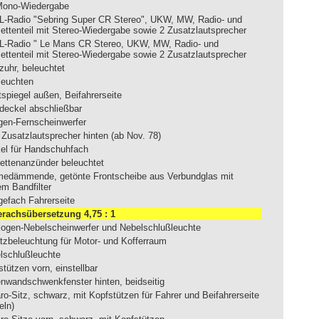
Mono-Wiedergabe
-Radio "Sebring Super CR Stereo", UKW, MW, Radio- und
ettenteil mit Stereo-Wiedergabe sowie 2 Zusatzlautsprecher
-Radio " Le Mans CR Stereo, UKW, MW, Radio- und
ettenteil mit Stereo-Wiedergabe sowie 2 Zusatzlautsprecher
zuhr, beleuchtet
leuchten
tspiegel außen, Beifahrerseite
deckel abschließbar
gen-Fernscheinwerfer
 Zusatzlautsprecher hinten (ab Nov. 78)
el für Handschuhfach
rettenanzünder beleuchtet
edämmende, getönte Frontscheibe aus Verbundglas mit
em Bandfilter
gefach Fahrerseite
erachsübersetzung 4,75 : 1
logen-Nebelscheinwerfer und Nebelschlußleuchte
tzbeleuchtung für Motor- und Kofferraum
lschlußleuchte
tützen vorn, einstellbar
enwandschwenkfenster hinten, beidseitig
ro-Sitz, schwarz, mit Kopfstützen für Fahrer und Beifahrerseite
eln)