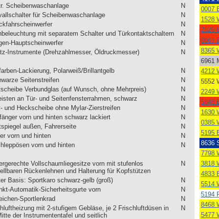
tr. Scheibenwaschanlage
N
0007 B
rvallschalter für Scheibenwaschanlage
N
1528 
ckfahrscheinwerfer
N
2526 B
nbeleuchtung mit separatem Schalter und Türkontaktschaltern
N
0967 B
gen-Hauptscheinwerfer
N
8365 
tz-Instrumente (Drehzahlmesser, Öldruckmesser)
N
6961 
farben-Lackierung, Polarweiß/Brillantgelb
N
4212 
hwarze Seitenstreifen
N
5552 
tscheibe Verbundglas (auf Wunsch, ohne Mehrpreis)
N
2249 
leisten an Tür- und Seitenfensterrahmen, schwarz
N
5848 B
t- und Heckscheibe ohne Mylar-Zierstreifen
N
1630 
fänger vorn und hinten schwarz lackiert
N
0385 
tspiegel außen, Fahrerseite
N
5195 B
er vorn und hinten
N
8636 
hleppösen vorn und hinten
N
7798 
ergerechte Vollschaumliegesitze vorn mit stufenlos
N
3818 
tellbaren Rückenlehnen und Halterung für Kopfstützen
4833 B
ter Basis: Sportkaro schwarz-gelb (groß)
N
5514 
nkt-Automatik-Sicherheitsgurte vorn
N
5194 
eichen-Sportlenkrad
N
8468 
hluftheizung mit 2-stufigem Gebläse, je 2 Frischluftdüsen in
N
5477 
itte der Instrumententafel und seitlich