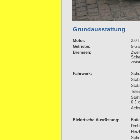
Grundausstattung
Motor:
2.0 
Getriebe:
5-Ga
Bremsen:
Zwei
Sche
zwis
Fahrwerk:
Schr
Stabi
Stabi
Tele
Stahl
6 J 
Achs
Elektrische Ausrüstung:
Batte
Dreh
Heiz
Schei