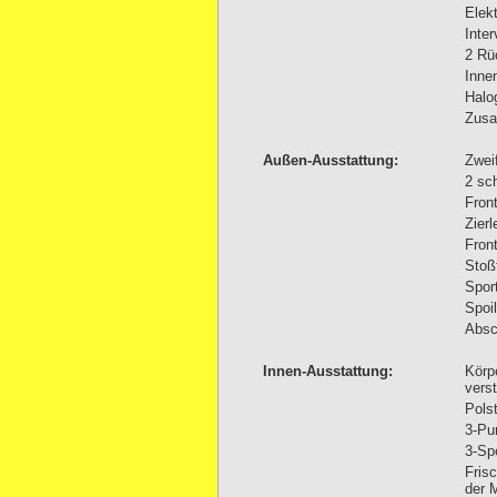
Elek
Inte
2 Rü
Inne
Halo
Zusa
Außen-Ausstattung:
Zwei
2 sc
Fron
Zier
Fron
Stoß
Spor
Spoil
Absc
Innen-Ausstattung:
Körp
vers
Pols
3-Pu
3-Sp
Frisc
der M