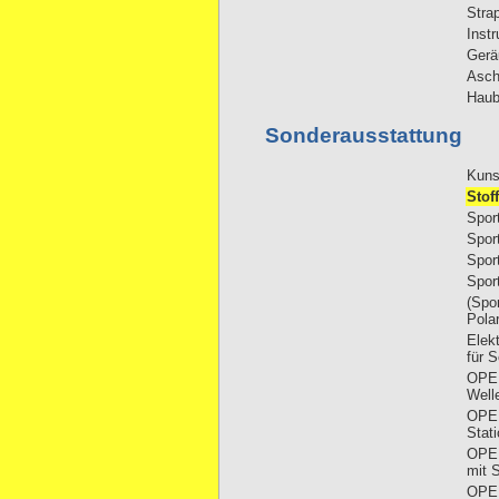
Stra
Inst
Gerä
Asch
Haub
Sonderausstattung
Kuns
Stof
Sport
Sport
Sport
Spor
(Spor
Polar
Elek
für 
OPEL
Well
OPEL
Stat
OPEL
mit 
OPEL