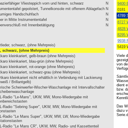
pazierfähiger Vliesteppich vorn und hinten, schwarz
N
9400 B
rumententafel gepolstert, Tunnelkonsole mit offenem Ablagefach
N
0181
umiges Handschuhfach
N
4789 
er in Mitte Instrumententafel
N
8727 
enverschluß mit Innenbetätigung
N
4828 
8295 
9938 
tleder, schwarz, (ohne Mehrpreis)
5419 
f, schwarz, (ohne Mehrpreis)
Viele 
karo kleinkariert, gelb-braun (ohne Mehrpreis)
gezeig
karo kleinkariert, blau-grün (ohne Mehrpreis)
von de
karo kleinkariert, rot-orange (ohne Mehrpreis)
Verfügu
tkaro kleinkariert, schwarz-grau (ohne Mehrpreis)
Sämtli
tkaro kleinkariert nicht erhältlich in Verbindung mit Lackierung
Wasser
weiß / Brillantgelb)
dient 
trische Scheinwerfer-Wischer-Waschanlage mit Intervallschalter
bzw. d
Scheibenwaschanlage
erschw
-Radio "Le-Mans", UKW, MW, Mono-Wiedergabe mit
Kenntl
enbereichstasten
Das Wa
-Radio "Sebring Super", UKW, MW, Mono-Wiedergabe mit
dazu v
ionstasten
Serie.
-Radio "Le Mans Super", UKW, MW, LW, Mono-Wiedergabe
Stationstasten
-Radio "Le Mans CR", UKW, MW, Radio- und Kassettenteil