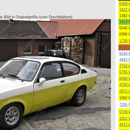
6369 
3421 
1382 
as Bild in Originalgröße (zum Durchblättern)
1413 B
5546 
0396 
1738 
8938 B
8244 
4443 
7742 
5755 
8456 
4700 
2971 
1092 
7255 
5739 
1561 
4472 