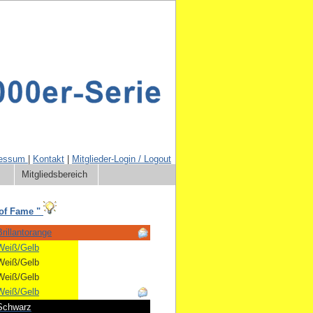
ressum
|
Kontakt
|
Mitglieder-Login / Logout
Mitgliedsbereich
 of Fame "
rillantorange
Weiß/Gelb
Weiß/Gelb
Weiß/Gelb
Weiß/Gelb
Schwarz