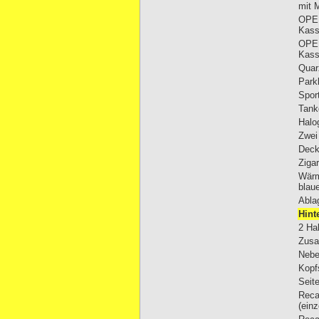
mit 
OPEL
Kass
OPEL
Kass
Quar
Park
Spor
Tank
Halo
Zwei
Deck
Ziga
Wärm
blau
Abla
Hint
2 Ha
Zusa
Nebe
Kopfs
Seit
Reca
(einz