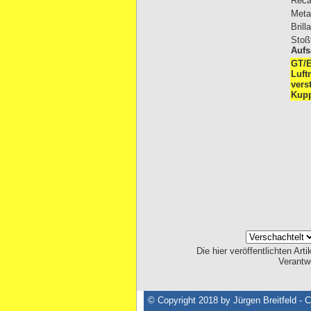
Reca
Meta
Brill
Stoß
Aufs
GT/E
Luft
vers
Kup
Die hier veröffentlichten Ar
Verantw
© Copyright 2018 by Jürgen Breitfeld - 