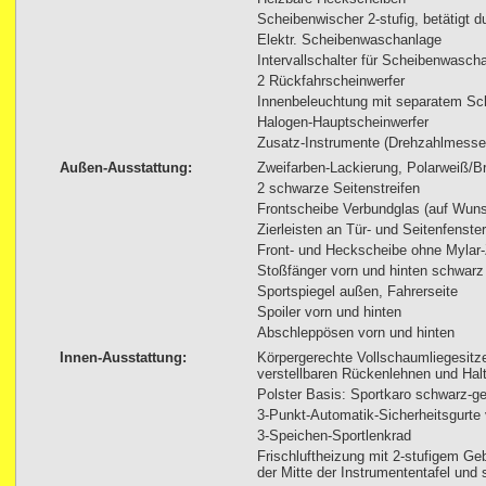
Scheibenwischer 2-stufig, betätigt d
Elektr. Scheibenwaschanlage
Intervallschalter für Scheibenwasch
2 Rückfahrscheinwerfer
Innenbeleuchtung mit separatem Sch
Halogen-Hauptscheinwerfer
Zusatz-Instrumente (Drehzahlmesse
Außen-Ausstattung:
Zweifarben-Lackierung, Polarweiß/Bri
2 schwarze Seitenstreifen
Frontscheibe Verbundglas (auf Wuns
Zierleisten an Tür- und Seitenfenst
Front- und Heckscheibe ohne Mylar-Z
Stoßfänger vorn und hinten schwarz 
Sportspiegel außen, Fahrerseite
Spoiler vorn und hinten
Abschleppösen vorn und hinten
Innen-Ausstattung:
Körpergerechte Vollschaumliegesitze
verstellbaren Rückenlehnen und Halt
Polster Basis: Sportkaro schwarz-ge
3-Punkt-Automatik-Sicherheitsgurte 
3-Speichen-Sportlenkrad
Frischluftheizung mit 2-stufigem Geb
der Mitte der Instrumententafel und s