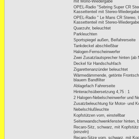
mit Mono-Wiedergabe
OPEL-Radio "Sebring Super CR Ste
Kassettenteil mit Stereo-Wiedergab
OPEL-Radio " Le Mans CR Stereo, 
Kassettenteil mit Stereo-Wiedergab
Quarzuhr, beleuchtet
Parkleuchten
Sportspiegel außen, Beifahrerseite
Tankdeckel abschließbar
Halogen-Fernscheinwerfer
Zwei Zusatzlautsprecher hinten (ab 
Deckel für Handschuhfach
Zigarettenanzünder beleuchtet
Wärmedämmende, getönte Frontsche
blauem Bandfilter
Ablagefach Fahrerseite
Hinterachsübersetzung 4,75 : 1
2 Halogen-Nebelscheinwerfer und N
Zusatzbeleuchtung für Motor- und K
Nebelschlußleuchte
Kopfstützen vorn, einstellbar
Seitenwandschwenkfenster hinten, b
Recaro-Sitz, schwarz, mit Kopfstütz
(einzeln)
Recaro-Sitze vorn, schwarz, mit Ko