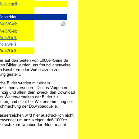
rillantgelb
Saphirblau
Weiß/Gelb
Weiß/Gelb
Weiß/Gelb
Polarweiß
Weiß/Gelb
der auf den Seiten von 1000er-Serie.de
ten Bilder wurden uns freundlicherweise
n Besitzern oder Vorbesitzern zur
ng gestellt.
che Bilder wurden mit einem
zeichen versehen. Dieses Vorgehen
einzig und allein dem Zweck den Download
as Weiterverbreiten der Bilder zu
eren, und dient bei Weiterverbreitung der
ichmachung der Downloadquelle.
sserzeichen wird hier ausdrücklich nicht
erwendet um anzuzeigen, daß 1000er-
de sich zum Urheber der Bilder macht.