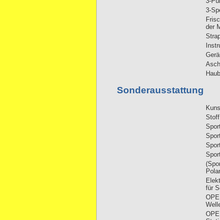
3-Pu
3-Sp
Frisc
der M
Stra
Inst
Gerä
Asch
Haub
Sonderausstattung
Kuns
Stof
Sport
Sport
Sport
Spor
(Spor
Polar
Elek
für 
OPEL
Well
OPEL