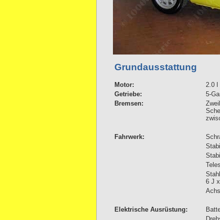
Grundausstattung
Motor:
2.0 
Getriebe:
5-Ga
Bremsen:
Zwei
Sche
zwis
Fahrwerk:
Schr
Stabi
Stabi
Tele
Stahl
6 J 
Achs
Elektrische Ausrüstung:
Batte
Dreh