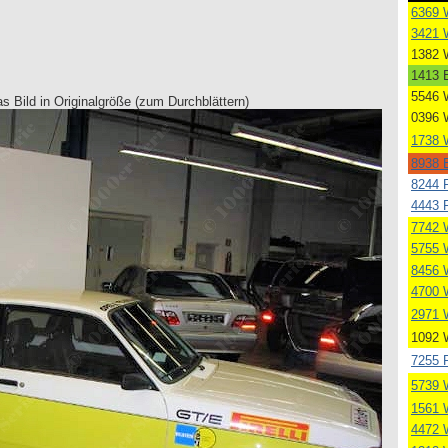
6369 
3421 
1382 
1413 B
5546 
as Bild in Originalgröße (zum Durchblättern)
0396 
1738 
8938 B
8244 
4443 
7742 
5755 
8456 
4700 
2971 
1092 
7255 
5739 
1561 
4472 