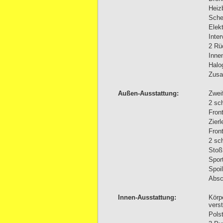
Heiz
Schei
Elek
Inte
2 Rü
Inne
Halo
Zusa
Außen-Ausstattung:
Zwei
2 sc
Fron
Zier
Fron
2 sc
Stoß
Spor
Spoil
Absc
Innen-Ausstattung:
Körp
vers
Pols