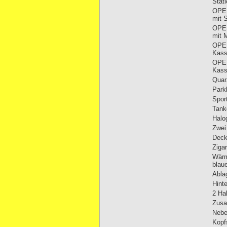
Stat
OPEL
mit 
OPEL
mit 
OPEL
Kass
OPEL
Kass
Quar
Park
Spor
Tank
Halo
Zwei
Deck
Ziga
Wärm
blau
Abla
Hint
2 Ha
Zusa
Nebe
Kopfs