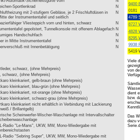
nkt-Automatik-Sicherheitsgurte vorn
N
9400 B
eichen-Sportlenkrad
N
0181
hluftheizung mit 2-stufigem Gebläse, je 2 Frischluftdüsen in
N
4789 
itte der Instrumententafel und seitlich
pazierfähiger Vliesteppich vorn und hinten, schwarz
N
8727 
rumententafel gepolstert, Tunnelkonsole mit offenem Ablagefach
N
4828 
umiges Handschuhfach
N
8295 
er in Mitte Instrumententafel
N
9938 
enverschluß mit Innenbetätigung
N
5419 
Viele 
gezeig
tleder, schwarz, (ohne Mehrpreis)
von de
f, schwarz, (ohne Mehrpreis)
Verfügu
karo kleinkariert, gelb-braun (ohne Mehrpreis)
Sämtli
karo kleinkariert, blau-grün (ohne Mehrpreis)
Wasser
karo kleinkariert, rot-orange (ohne Mehrpreis)
dient 
bzw. d
tkaro kleinkariert, schwarz-grau (ohne Mehrpreis)
erschw
tkaro kleinkariert nicht erhältlich in Verbindung mit Lackierung
Kenntl
weiß / Brillantgelb)
trische Scheinwerfer-Wischer-Waschanlage mit Intervallschalter
Das Wa
Scheibenwaschanlage
dazu v
Serie.
-Radio "Le-Mans", UKW, MW, Mono-Wiedergabe mit
enbereichstasten
-Radio "Sebring Super", UKW, MW, Mono-Wiedergabe mit