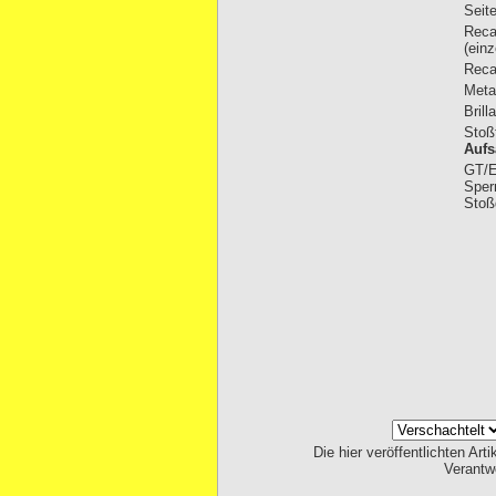
Seit
Reca
(einz
Reca
Meta
Brill
Stoß
Aufs
GT/E
Sper
Stoß
Die hier veröffentlichten Ar
Verantw