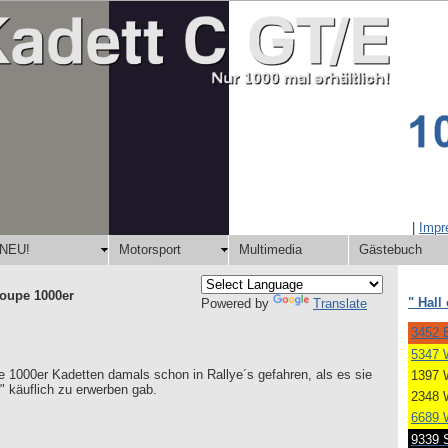
|
Imp
NEU!
Motorsport
Multimedia
Gästebuch
Coupe 1000er
" Hall
Powered by
Translate
3452 B
5347 
ie 1000er Kadetten damals schon in Rallye´s gefahren, als es sie
1397 
" käuflich zu erwerben gab.
2348 
6689 
9339 