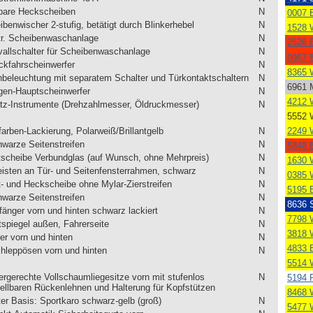
bare Heckscheiben
N
0007 B
benwischer 2-stufig, betätigt durch Blinkerhebel
N
1528 
tr. Scheibenwaschanlage
N
2526 B
rvallschalter für Scheibenwaschanlage
N
0967 B
ckfahrscheinwerfer
N
8365 
nbeleuchtung mit separatem Schalter und Türkontaktschaltern
N
6961 
gen-Hauptscheinwerfer
N
4212 
tz-Instrumente (Drehzahlmesser, Öldruckmesser)
N
5552 
2249 
farben-Lackierung, Polarweiß/Brillantgelb
N
hwarze Seitenstreifen
N
5848 B
tscheibe Verbundglas (auf Wunsch, ohne Mehrpreis)
N
1630 
leisten an Tür- und Seitenfensterrahmen, schwarz
N
0385 
t- und Heckscheibe ohne Mylar-Zierstreifen
N
5195 B
hwarze Seitenstreifen
N
8636 
fänger vorn und hinten schwarz lackiert
N
7798 
tspiegel außen, Fahrerseite
N
3818 
er vorn und hinten
N
4833 B
hleppösen vorn und hinten
N
5514 
ergerechte Vollschaumliegesitze vorn mit stufenlos
N
5194 
tellbaren Rückenlehnen und Halterung für Kopfstützen
8468 
ter Basis: Sportkaro schwarz-gelb (groß)
N
5477 