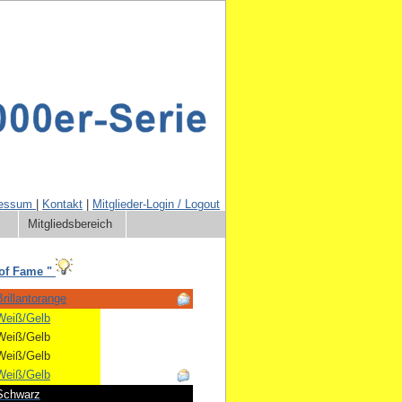
ressum
|
Kontakt
|
Mitglieder-Login / Logout
Mitgliedsbereich
 of Fame "
rillantorange
Weiß/Gelb
Weiß/Gelb
Weiß/Gelb
Weiß/Gelb
Schwarz