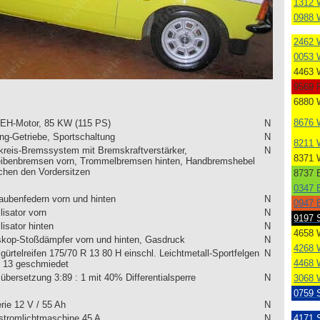
1312 
0988 
2462 
0053 
4463 
9569 
6880 
8676 
l EH-Motor, 85 KW (115 PS)
N
ng-Getriebe, Sportschaltung
N
8211 
kreis-Bremssystem mit Bremskraftverstärker,
N
8371 
ibenbremsen vorn, Trommelbremsen hinten, Handbremshebel
chen den Vordersitzen
8737 B
0347 B
aubenfedern vorn und hinten
N
0947 B
lisator vorn
N
9197 
lisator hinten
N
4658 
skop-Stoßdämpfer vorn und hinten, Gasdruck
N
4268 
gürtelreifen 175/70 R 13 80 H einschl. Leichtmetall-Sportfelgen
N
4468 
x 13 geschmiedet
übersetzung 3:89 : 1 mit 40% Differentialsperre
N
3068 
0759 
rie 12 V / 55 Ah
N
4171 
stromlichtmaschine 45 A
N