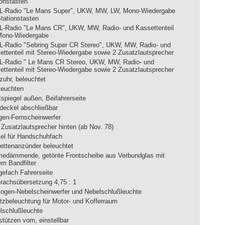
ionstasten
-Radio "Le Mans Super", UKW, MW, LW, Mono-Wiedergabe
Stationstasten
-Radio "Le Mans CR", UKW, MW, Radio- und Kassettenteil
Mono-Wiedergabe
-Radio "Sebring Super CR Stereo", UKW, MW, Radio- und
ettenteil mit Stereo-Wiedergabe sowie 2 Zusatzlautsprecher
-Radio " Le Mans CR Stereo, UKW, MW, Radio- und
ettenteil mit Stereo-Wiedergabe sowie 2 Zusatzlautsprecher
zuhr, beleuchtet
leuchten
tspiegel außen, Beifahrerseite
deckel abschließbar
gen-Fernscheinwerfer
 Zusatzlautsprecher hinten (ab Nov. 78)
el für Handschuhfach
rettenanzünder beleuchtet
edämmende, getönte Frontscheibe aus Verbundglas mit
em Bandfilter
gefach Fahrerseite
erachsübersetzung 4,75 : 1
logen-Nebelscheinwerfer und Nebelschlußleuchte
tzbeleuchtung für Motor- und Kofferraum
lschlußleuchte
tützen vorn, einstellbar