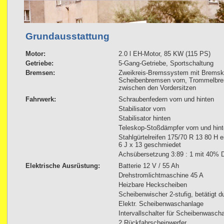
Grundausstattung
Motor:
2.0 l EH-Motor, 85 KW (115 PS)
Getriebe:
5-Gang-Getriebe, Sportschaltung
Bremsen:
Zweikreis-Bremssystem mit Bremskra
Scheibenbremsen vorn, Trommelbre
zwischen den Vordersitzen
Fahrwerk:
Schraubenfedern vorn und hinten
Stabilisator vorn
Stabilisator hinten
Teleskop-Stoßdämpfer vorn und hin
Stahlgürtelreifen 175/70 R 13 80 H e
6 J x 13 geschmiedet
Achsübersetzung 3:89 : 1 mit 40% Di
Elektrische Ausrüstung:
Batterie 12 V / 55 Ah
Drehstromlichtmaschine 45 A
Heizbare Heckscheiben
Scheibenwischer 2-stufig, betätigt d
Elektr. Scheibenwaschanlage
Intervallschalter für Scheibenwasch
2 Rückfahrscheinwerfer