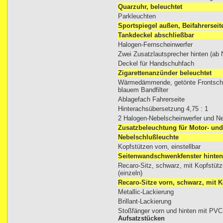
Quarzuhr, beleuchtet
Parkleuchten
Sportspiegel außen, Beifahrerseit
Tankdeckel abschließbar
Halogen-Fernscheinwerfer
Zwei Zusatzlautsprecher hinten (ab 
Deckel für Handschuhfach
Zigarettenanzünder beleuchtet
Wärmedämmende, getönte Frontsche
blauem Bandfilter
Ablagefach Fahrerseite
Hinterachsübersetzung 4,75 : 1
2 Halogen-Nebelscheinwerfer und N
Zusatzbeleuchtung für Motor- un
Nebelschlußleuchte
Kopfstützen vorn, einstellbar
Seitenwandschwenkfenster hinten,
Recaro-Sitz, schwarz, mit Kopfstütz
(einzeln)
Recaro-Sitze vorn, schwarz, mit 
Metallic-Lackierung
Brillant-Lackierung
Stoßfänger vorn und hinten mit PVC
Aufsatzstücken