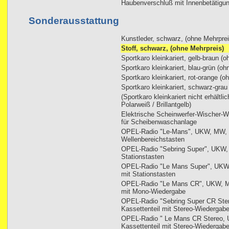
Haubenverschluß mit Innenbetätigu
Sonderausstattung
Kunstleder, schwarz, (ohne Mehrprei
Stoff, schwarz, (ohne Mehrpreis)
Sportkaro kleinkariert, gelb-braun (
Sportkaro kleinkariert, blau-grün (oh
Sportkaro kleinkariert, rot-orange (o
Sportkaro kleinkariert, schwarz-grau
(Sportkaro kleinkariert nicht erhältl
Polarweiß / Brillantgelb)
Elektrische Scheinwerfer-Wischer-Wa
für Scheibenwaschanlage
OPEL-Radio "Le-Mans", UKW, MW, 
Wellenbereichstasten
OPEL-Radio "Sebring Super", UKW,
Stationstasten
OPEL-Radio "Le Mans Super", UKW
mit Stationstasten
OPEL-Radio "Le Mans CR", UKW, MW
mit Mono-Wiedergabe
OPEL-Radio "Sebring Super CR Ste
Kassettenteil mit Stereo-Wiedergab
OPEL-Radio " Le Mans CR Stereo, 
Kassettenteil mit Stereo-Wiedergab