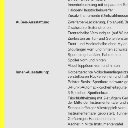
Innenbeleuchtung mit separatem Sch
Halogen-Hauptscheinwerfer
Zusatz-Instrumente (Drehzahlmesse
Außen-Ausstattung:
Zweifarben-Lackierung, Polarweiß/Bri
2 schwarze Seitenstreifen
Frontscheibe Verbundglas (auf Wuns
Zierleisten an Tür- und Seitenfenst
Front- und Heckscheibe ohne Mylar-Z
Stoßfänger vorn und hinten schwarz 
Sportspiegel außen, Fahrerseite
Spoiler vorn und hinten
Abschleppösen vorn und hinten
Innen-Ausstattung:
Körpergerechte Vollschaumliegesitze
verstellbaren Rückenlehnen und Halt
Polster Basis: Sportkaro schwarz-ge
3-Punkt-Automatik-Sicherheitsgurte 
3-Speichen-Sportlenkrad
Frischluftheizung mit 2-stufigem Geb
der Mitte der Instrumententafel und s
Strapazierfähiger Vliesteppich vorn 
Instrumententafel gepolstert, Tunne
Geräumiges Handschuhfach
Ascher in Mitte Instrumententafel