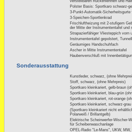
verstellbaren Rückenlehnen und Halt
Polster Basis: Sportkaro schwarz-ge
3-Punkt-Automatik-Sicherheitsgurte 
3-Speichen-Sportlenkrad
Frischluftheizung mit 2-stufigem Geb
der Mitte der Instrumententafel und s
Strapazierfähiger Vliesteppich vorn 
Instrumententafel gepolstert, Tunne
Geräumiges Handschuhfach
Ascher in Mitte Instrumententafel
Haubenverschluß mit Innenbetätigu
Sonderausstattung
Kunstleder, schwarz, (ohne Mehrprei
Stoff, schwarz, (ohne Mehrpreis)
Sportkaro kleinkariert, gelb-braun (
Sportkaro kleinkariert, blau-grün (oh
Sportkaro kleinkariert, rot-orange (o
Sportkaro kleinkariert, schwarz-grau
(Sportkaro kleinkariert nicht erhältl
Polarweiß / Brillantgelb)
Elektrische Scheinwerfer-Wischer-Wa
für Scheibenwaschanlage
OPEL-Radio "Le-Mans", UKW, MW, 