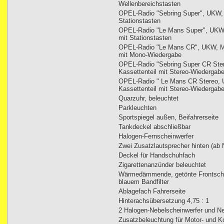
Wellenbereichstasten
OPEL-Radio "Sebring Super", UKW,
Stationstasten
OPEL-Radio "Le Mans Super", UKW
mit Stationstasten
OPEL-Radio "Le Mans CR", UKW, MW
mit Mono-Wiedergabe
OPEL-Radio "Sebring Super CR Ste
Kassettenteil mit Stereo-Wiedergab
OPEL-Radio " Le Mans CR Stereo, 
Kassettenteil mit Stereo-Wiedergab
Quarzuhr, beleuchtet
Parkleuchten
Sportspiegel außen, Beifahrerseite
Tankdeckel abschließbar
Halogen-Fernscheinwerfer
Zwei Zusatzlautsprecher hinten (ab 
Deckel für Handschuhfach
Zigarettenanzünder beleuchtet
Wärmedämmende, getönte Frontsche
blauem Bandfilter
Ablagefach Fahrerseite
Hinterachsübersetzung 4,75 : 1
2 Halogen-Nebelscheinwerfer und N
Zusatzbeleuchtung für Motor- und K