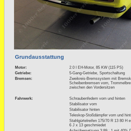
Grundausstattung
Motor:
2.0 l EH-Motor, 85 KW (115 PS)
Getriebe:
5-Gang-Getriebe, Sportschaltung
Bremsen:
Zweikreis-Bremssystem mit Bremskra
Scheibenbremsen vorn, Trommelbre
zwischen den Vordersitzen
Fahrwerk:
Schraubenfedern vorn und hinten
Stabilisator vorn
Stabilisator hinten
Teleskop-Stoßdämpfer vorn und hin
Stahlgürtelreifen 175/70 R 13 80 H e
6 J x 13 geschmiedet
Achsübersetzung 3:89 : 1 mit 40% Di