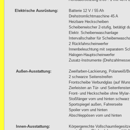
Elektrische Ausrüstung:
Batterie 12 V / 55 Ah
Drehstromlichtmaschine 45 A
Heizbare Heckscheiben
Scheibenwischer 2-stufig, betätigt d
Elektr. Scheibenwaschanlage
Intervallschalter für Scheibenwasch
2 Rückfahrscheinwerfer
Innenbeleuchtung mit separatem Sch
Halogen-Hauptscheinwerfer
Zusatz-Instrumente (Drehzahlmesse
Außen-Ausstattung:
Zweifarben-Lackierung, Polarweiß/Bri
2 schwarze Seitenstreifen
Frontscheibe Verbundglas (auf Wuns
Zierleisten an Tür- und Seitenfenst
Front- und Heckscheibe ohne Mylar-Z
Stoßfänger vorn und hinten schwarz 
Sportspiegel außen, Fahrerseite
Spoiler vorn und hinten
Abschleppösen vorn und hinten
Innen-Ausstattung:
Körpergerechte Vollschaumliegesitze