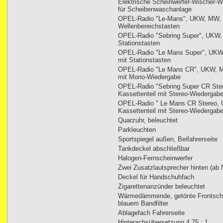
Elektrische Scheinwerfer-Wischer-Wa
für Scheibenwaschanlage
OPEL-Radio "Le-Mans", UKW, MW, 
Wellenbereichstasten
OPEL-Radio "Sebring Super", UKW,
Stationstasten
OPEL-Radio "Le Mans Super", UKW
mit Stationstasten
OPEL-Radio "Le Mans CR", UKW, MW
mit Mono-Wiedergabe
OPEL-Radio "Sebring Super CR Ste
Kassettenteil mit Stereo-Wiedergab
OPEL-Radio " Le Mans CR Stereo, 
Kassettenteil mit Stereo-Wiedergab
Quarzuhr, beleuchtet
Parkleuchten
Sportspiegel außen, Beifahrerseite
Tankdeckel abschließbar
Halogen-Fernscheinwerfer
Zwei Zusatzlautsprecher hinten (ab 
Deckel für Handschuhfach
Zigarettenanzünder beleuchtet
Wärmedämmende, getönte Frontsche
blauem Bandfilter
Ablagefach Fahrerseite
Hinterachsübersetzung 4,75 : 1