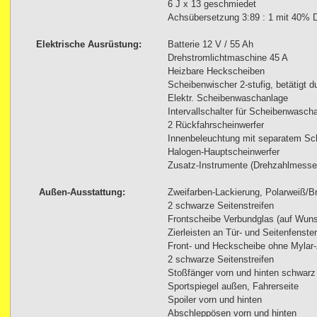
6 J x 13 geschmiedet
Achsübersetzung 3:89 : 1 mit 40% Di
Elektrische Ausrüstung:
Batterie 12 V / 55 Ah
Drehstromlichtmaschine 45 A
Heizbare Heckscheiben
Scheibenwischer 2-stufig, betätigt d
Elektr. Scheibenwaschanlage
Intervallschalter für Scheibenwasch
2 Rückfahrscheinwerfer
Innenbeleuchtung mit separatem Sch
Halogen-Hauptscheinwerfer
Zusatz-Instrumente (Drehzahlmesse
Außen-Ausstattung:
Zweifarben-Lackierung, Polarweiß/Bri
2 schwarze Seitenstreifen
Frontscheibe Verbundglas (auf Wuns
Zierleisten an Tür- und Seitenfenst
Front- und Heckscheibe ohne Mylar-Z
2 schwarze Seitenstreifen
Stoßfänger vorn und hinten schwarz 
Sportspiegel außen, Fahrerseite
Spoiler vorn und hinten
Abschleppösen vorn und hinten