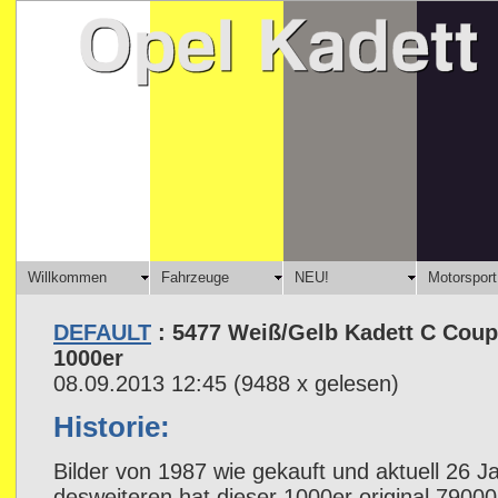
Willkommen
Fahrzeuge
NEU!
Motorsport
DEFAULT
: 5477 Weiß/Gelb Kadett C Cou
1000er
08.09.2013 12:45
(
9488 x gelesen
)
Historie:
Bilder von 1987 wie gekauft und aktuell 26 J
desweiteren hat dieser 1000er original 7900