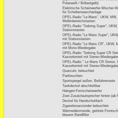
Polarweiß / Brillantgelb)
Elektrische Scheinwerfer-Wischer-Wa
für Scheibenwaschanlage
OPEL-Radio "Le-Mans", UKW, MW, 
Wellenbereichstasten
OPEL-Radio "Sebring Super", UKW,
Stationstasten
OPEL-Radio "Le Mans Super", UKW
mit Stationstasten
OPEL-Radio "Le Mans CR", UKW, MW
mit Mono-Wiedergabe
OPEL-Radio "Sebring Super CR Ste
Kassettenteil mit Stereo-Wiedergab
OPEL-Radio " Le Mans CR Stereo, 
Kassettenteil mit Stereo-Wiedergab
Quarzuhr, beleuchtet
Parkleuchten
Sportspiegel außen, Beifahrerseite
Tankdeckel abschließbar
Halogen-Fernscheinwerfer
Zwei Zusatzlautsprecher hinten (ab 
Deckel für Handschuhfach
Zigarettenanzünder beleuchtet
Wärmedämmende, getönte Frontsche
blauem Bandfilter