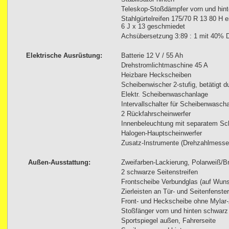
Teleskop-Stoßdämpfer vorn und hin
Stahlgürtelreifen 175/70 R 13 80 H e
6 J x 13 geschmiedet
Achsübersetzung 3:89 : 1 mit 40% Di
Elektrische Ausrüstung:
Batterie 12 V / 55 Ah
Drehstromlichtmaschine 45 A
Heizbare Heckscheiben
Scheibenwischer 2-stufig, betätigt d
Elektr. Scheibenwaschanlage
Intervallschalter für Scheibenwasch
2 Rückfahrscheinwerfer
Innenbeleuchtung mit separatem Sch
Halogen-Hauptscheinwerfer
Zusatz-Instrumente (Drehzahlmesse
Außen-Ausstattung:
Zweifarben-Lackierung, Polarweiß/Bri
2 schwarze Seitenstreifen
Frontscheibe Verbundglas (auf Wuns
Zierleisten an Tür- und Seitenfenst
Front- und Heckscheibe ohne Mylar-Z
Stoßfänger vorn und hinten schwarz 
Sportspiegel außen, Fahrerseite