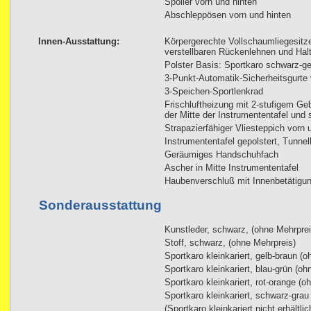
Spoiler vorn und hinten
Abschleppösen vorn und hinten
Innen-Ausstattung:
Körpergerechte Vollschaumliegesitze
verstellbaren Rückenlehnen und Halt
Polster Basis: Sportkaro schwarz-ge
3-Punkt-Automatik-Sicherheitsgurte 
3-Speichen-Sportlenkrad
Frischluftheizung mit 2-stufigem Geb
der Mitte der Instrumententafel und s
Strapazierfähiger Vliesteppich vorn 
Instrumententafel gepolstert, Tunne
Geräumiges Handschuhfach
Ascher in Mitte Instrumententafel
Haubenverschluß mit Innenbetätigu
Sonderausstattung
Kunstleder, schwarz, (ohne Mehrprei
Stoff, schwarz, (ohne Mehrpreis)
Sportkaro kleinkariert, gelb-braun (
Sportkaro kleinkariert, blau-grün (oh
Sportkaro kleinkariert, rot-orange (o
Sportkaro kleinkariert, schwarz-grau
(Sportkaro kleinkariert nicht erhältl