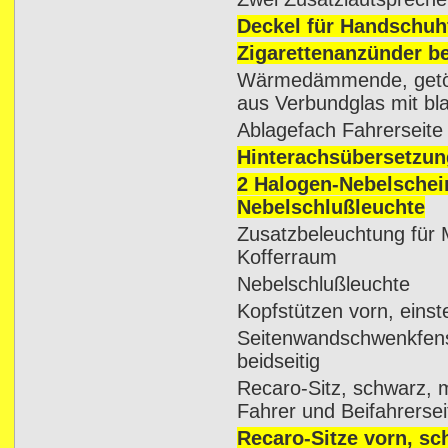
Deckel für Handschuh
Zigarettenanzünder be
Wärmedämmende, getön
aus Verbundglas mit bl
Ablagefach Fahrerseite
Hinterachsübersetzung
2 Halogen-Nebelschei
Nebelschlußleuchte
Zusatzbeleuchtung für 
Kofferraum
Nebelschlußleuchte
Kopfstützen vorn, einste
Seitenwandschwenkfens
beidseitig
Recaro-Sitz, schwarz, m
Fahrer und Beifahrersei
Recaro-Sitze vorn, sc