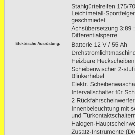
Stahlgürtelreifen 175/7
Leichtmetall-Sportfelge
geschmiedet
Achsübersetzung 3:89 
Differentialsperre
Elektrische Ausrüstung:
Batterie 12 V / 55 Ah
Drehstromlichtmaschin
Heizbare Heckscheiben
Scheibenwischer 2-stufi
Blinkerhebel
Elektr. Scheibenwasch
Intervallschalter für S
2 Rückfahrscheinwerfer
Innenbeleuchtung mit s
und Türkontaktschalter
Halogen-Hauptscheinwe
Zusatz-Instrumente (D