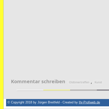
Kommentar schreiben
,
Oldtimertreffen
Kunst
© Copyright 2018 by Jürgen Breitfeld - Created by
Ihr-Profiweb.de