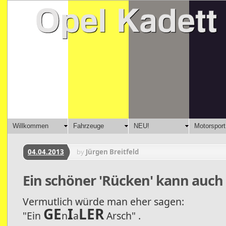
Willkommen
Fahrzeuge
NEU!
Motorsport
04.04.2013
by
Jürgen Breitfeld
Ein schöner 'Rücken' kann auch
Vermutlich würde man eher sagen:
GE
I
LER
"Ein
n
a
Arsch"
.